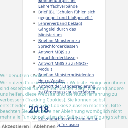
B
randenburgischer
L
ehrerfachverbände
Brief IBL "Schulen fühlen sich
gegängelt und bloßgestellt"
Lehrerverband beklagt
Gängelei durch das
Ministerium
Brief an Ministerin zu
Sprachförderklassen
Antwort MBJS zu
Sprachförderklasse
n
Antwort MBJS zu ZENSOS-
Moduls
Brief an Ministerpräsidenten
Wir benutzen Cookies
Herrn Woidke
Wir nutzen Cookies auf unserer Website. Einige von ihnen
Antwort der Landesregierung
sind essenziell für den Betrieb der Seite, während andere
zu Förderausschussverfahren
uns helfen, diese Website und die Nutzererfahrung zu
verbessern (Tracking Cookies). Sie können selbst
entscheiden, ob Sie die Cookies zulassen möchten. Bitte
2018
beachten Sie, dass bei einer Ablehnung womöglich nicht
mehr alle Funktionalitäten der Seite zur Verfügung stehen.
Kurzgutachten der Grünen zur
Umsetzung Inklusion
Akzeptieren
Ablehnen