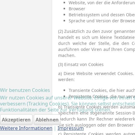
Website, von der die Anforder
Browser
Betriebssystem und dessen Ober
Sprache und Version der Browse
(2) Zusätzlich zu den zuvor genannt
handelt es sich um kleine Textdate
durch welche der Stelle, die den C
ausführen oder Viren auf Ihren Comp
machen.
(3) Einsatz von Cookies
a) Diese Website verwendet Cookies.
werden:
Wir benutzen Cookies
Transiente Cookies, die hier auc
Persistente Cookies, die nur ve
Wir nutzen Cookies auf unserer Website. Einige von ihnen s
verbessern (Tracking Cookies). Sie können selbst entscheid
b) Transiente Cookies werden automat
Funktionalitäten der Seite zur Verfügung stehen.
speichern eine sogenannte Session-I
Dadurch kann Ihr Rechner wiedererk
Akzeptieren
Ablehnen
Sie sich ausloggen oder den Browser 
Weitere Informationen
|
Impressum
c) Persistente Cookies werden auto