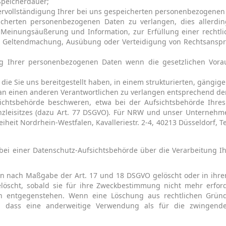
Speicherdauer;
Vervollständigung Ihrer bei uns gespeicherten personenbezogenen
cherten personenbezogenen Daten zu verlangen, dies allerdin
Meinungsäußerung und Information, zur Erfüllung einer rechtli
ur Geltendmachung, Ausübung oder Verteidigung von Rechtsansprü
g Ihrer personenbezogenen Daten wenn die gesetzlichen Voraus
die Sie uns bereitgestellt haben, in einem strukturierten, gängi
 an einen anderen Verantwortlichen zu verlangen entsprechend de
sichtsbehörde beschweren, etwa bei der Aufsichtsbehörde Ihres
nzleisitzes (dazu Art. 77 DSGVO). Für NRW und unser Unternehme
heit Nordrhein-Westfalen, Kavalleriestr. 2-4, 40213 Düsseldorf, T
 bei einer Datenschutz-Aufsichtsbehörde über die Verarbeitung
en nach Maßgabe der Art. 17 und 18 DSGVO gelöscht oder in ihrer
öscht, sobald sie für ihre Zweckbestimmung nicht mehr erfor
en entgegenstehen. Wenn eine Löschung aus rechtlichen Gründe
t, dass eine anderweitige Verwendung als für die zwingende