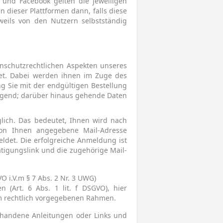
 und Facebook gelten die jeweiligen
dieser Plattformen dann, falls diese
weils von den Nutzern selbstständig
enschutzrechtlichen Aspekten unseres
det. Dabei werden ihnen im Zuge des
g Sie mit der endgültigen Bestellung
ingend; darüber hinaus gehende Daten
lich. Das bedeutet, Ihnen wird nach
von Ihnen angegebene Mail-Adresse
ldet. Die erfolgreiche Anmeldung ist
ätigungslink und die zugehörige Mail-
VO i.V.m § 7 Abs. 2 Nr. 3 UWG)
 (Art. 6 Abs. 1 lit. f DSGVO), hier
im rechtlich vorgegebenen Rahmen.
orhandene Anleitungen oder Links und