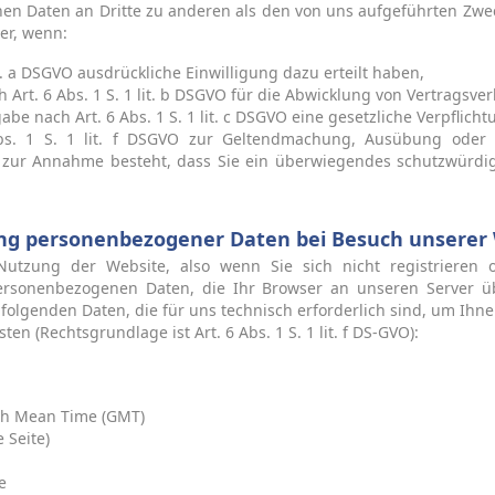
chen Daten an Dritte zu anderen als den von uns aufgeführten Zweck
er, wenn:
lit. a DSGVO ausdrückliche Einwilligung dazu erteilt haben,
 Art. 6 Abs. 1 S. 1 lit. b DSGVO für die Abwicklung von Vertragsver
gabe nach Art. 6 Abs. 1 S. 1 lit. c DSGVO eine gesetzliche Verpflich
bs. 1 S. 1 lit. f DSGVO zur Geltendmachung, Ausübung oder 
d zur Annahme besteht, dass Sie ein überwiegendes schutzwürdi
ng personenbezogener Daten bei Besuch unserer 
 Nutzung der Website, also wenn Sie sich nicht registrieren 
ersonenbezogenen Daten, die Ihr Browser an unseren Server ü
folgenden Daten, die für uns technisch erforderlich sind, um Ih
ten (Rechtsgrundlage ist Art. 6 Abs. 1 S. 1 lit. f DS-GVO):
ch Mean Time (GMT)
 Seite)
e