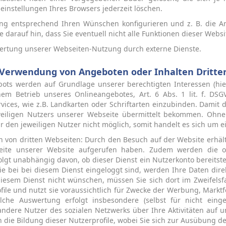
einstellungen Ihres Browsers jederzeit löschen.
lung entsprechend Ihren Wünschen konfigurieren und z. B. die A
e darauf hin, dass Sie eventuell nicht alle Funktionen dieser Webs
swertung unserer Webseiten-Nutzung durch externe Dienste.
Verwendung von Angeboten oder Inhalten Dritte
s werden auf Grundlage unserer berechtigten Interessen (hie
em Betrieb unseres Onlineangebotes, Art. 6 Abs. 1 lit. f. DSGV
vices, wie z.B. Landkarten oder Schriftarten einzubinden. Damit di
eweiligen Nutzers unserer Webseite übermittelt bekommen. Ohne 
r den jeweiligen Nutzer nicht möglich, somit handelt es sich um e
 von dritten Webseiten: Durch den Besuch auf der Website erhält 
seite unserer Website aufgerufen haben. Zudem werden die o
lgt unabhängig davon, ob dieser Dienst ein Nutzerkonto bereitstel
ie bei bei diesem Dienst eingeloggt sind, werden Ihre Daten dir
diesem Dienst nicht wünschen, müssen Sie sich dort im Zweifelsfa
ofile und nutzt sie voraussichtlich für Zwecke der Werbung, Mark
olche Auswertung erfolgt insbesondere (selbst für nicht eing
ere Nutzer des sozialen Netzwerks über Ihre Aktivitäten auf u
 die Bildung dieser Nutzerprofile, wobei Sie sich zur Ausübung de