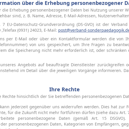
ormation über die Erhebung personenbezogener D
ber die Erhebung personenbezogener Daten bei Nutzung unserer W
ziehbar sind, z. B. Name, Adresse, E-Mail-Adressen, Nutzerverhalten
bs. 7 EU-Datenschutz-Grundverordnung (DS-GVO) ist der Verband
,Telefax (0931) 24023, E-Mail:
post@verband-sonderpaedagogik.d
ns per E-Mail oder über ein Kontaktformular werden die von Ih
elefonnummer) von uns gespeichert, um Ihre Fragen zu beant
em die Speicherung nicht mehr erforderlich ist, oder schränken di
en unseres Angebots auf beauftragte Dienstleister zurückgreifen 
nstehend im Detail über die jeweiligen Vorgänge informieren. Da
Ihre Rechte
e Rechte hinsichtlich der Sie betreffenden personenbezogenen Da
ngkann jederzeit gegenüber uns widerrufen werden. Dies hat zur F
hte, für die Zukunft nicht mehr fortführen dürfen (siehe dazu Art. 
beitete personenbezogene Daten (gemäß Art. 15 DSGVO). In
e der personenbezogenen Daten, Kategorien von Empfängern, geg