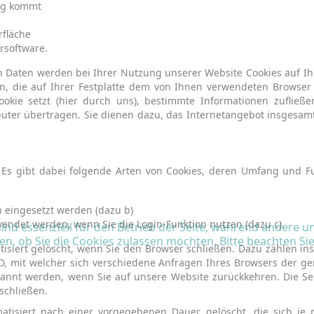
ung kommt
fläche
rsoftware.
en Daten werden bei Ihrer Nutzung unserer Website Cookies auf Ih
ien, die auf Ihrer Festplatte dem von Ihnen verwendeten Browse
ookie setzt (hier durch uns), bestimmte Informationen zuflie
uter übertragen. Sie dienen dazu, das Internetangebot insgesamt 
 Es gibt dabei folgende Arten von Cookies, deren Umfang und F
h eingesetzt werden (dazu b)
rwendet werden, wenn Sie die Login-Funktion nutzen (dazu c).
ind essenziell für den Betrieb der Seite, während andere u
en, ob Sie die Cookies zulassen möchten. Bitte beachten Si
isiert gelöscht, wenn Sie den Browser schließen. Dazu zählen in
D, mit welcher sich verschiedene Anfragen Ihres Browsers der 
annt werden, wenn Sie auf unsere Website zurückkehren. Die Se
schließen.
matisiert nach einer vorgegebenen Dauer gelöscht, die sich je 