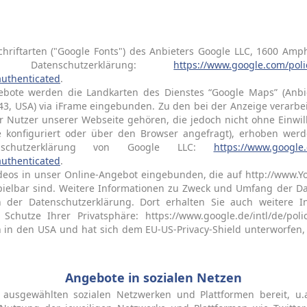
chriftarten ("Google Fonts") des Anbieters Google LLC, 1600 Amp
Datenschutzerklärung:
https://www.google.com/poli
authenticated
.
ote werden die Landkarten des Dienstes “Google Maps” (Anbie
43, USA) via iFrame eingebunden. Zu den bei der Anzeige verarbe
 Nutzer unserer Webseite gehören, die jedoch nicht ohne Einwi
te konfiguriert oder über den Browser angefragt), erhoben we
enschutzerklärung von Google LLC:
https://www.google.
authenticated
.
eos in unser Online-Angebot eingebunden, die auf http://www.Y
pielbar sind. Weitere Informationen zu Zweck und Umfang der D
n der Datenschutzerklärung. Dort erhalten Sie auch weitere 
Schutze Ihrer Privatsphäre: https://www.google.de/intl/de/polic
n den USA und hat sich dem EU-US-Privacy-Shield unterworfen, 
Angebote in sozialen Netzen
 ausgewählten sozialen Netzwerken und Plattformen bereit, u.