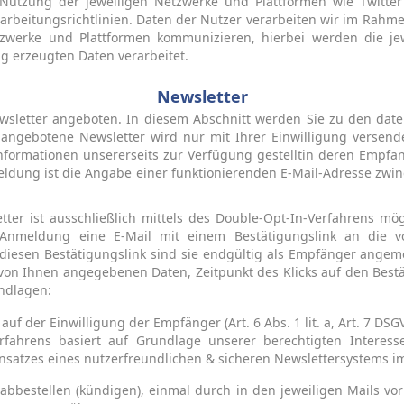
utzung der jeweiligen Netzwerke und Plattformen wie Twitter
beitungsrichtlinien. Daten der Nutzer verarbeiten wir im Rahmen 
etzwerke und Plattformen kommunizieren, hierbei werden die je
 erzeugten Daten verarbeitet.
Newsletter
wsletter angeboten. In diesem Abschnitt werden Sie zu den dat
s angebotene Newsletter wird nur mit Ihrer Einwilligung versen
Informationen unsererseits zur Verfügung gestelltin deren Empfan
meldung ist die Angabe einer funktionierenden E-Mail-Adresse zw
er ist ausschließlich mittels des Double-Opt-In-Verfahrens mög
Anmeldung eine E-Mail mit einem Bestätigungslink an die 
 diesen Bestätigungslink sind sie endgültig als Empfänger angeme
 von Ihnen angegebenen Daten, Zeitpunkt des Klicks auf den Best
undlagen:
uf der Einwilligung der Empfänger (Art. 6 Abs. 1 lit. a, Art. 7 DSG
fahrens basiert auf Grundlage unserer berechtigten Interessen
insatzes eines nutzerfreundlichen & sicheren Newslettersystems 
 abbestellen (kündigen), einmal durch in den jeweiligen Mails v