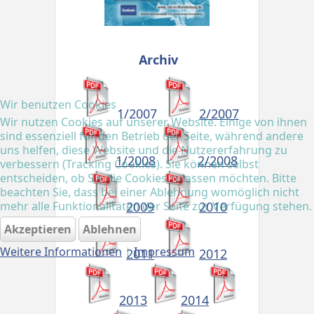
Archiv
Wir benutzen Cookies
1/
2007
2/
2007
Wir nutzen Cookies auf unserer Website. Einige von ihnen
sind essenziell für den Betrieb der Seite, während andere
uns helfen, diese Website und die Nutzererfahrung zu
1/
2008
2/
2008
verbessern (Tracking Cookies). Sie können selbst
entscheiden, ob Sie die Cookies zulassen möchten. Bitte
beachten Sie, dass bei einer Ablehnung womöglich nicht
mehr alle Funktionalitäten der Seite zur Verfügung stehen.
2009
2010
Akzeptieren
Ablehnen
Weitere Informationen
|
Impressum
2011
2012
2013
2014