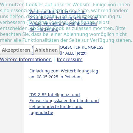
Wir nutzen Cookies auf unserer Website. Einige von ihnen
sind essenziell für den Betrieb der Seite, während andere
Weiterbildung, theoretische
uns helfen, diese Website und die Nutzererfahrung zu
Grundlagen, Erfahrungen aus der
verbessern (Tracking Cookies). Sie können selbst
Praxis, Vernetzung, Möglichkeiten
entscheiden, ob Sie die Cookies zulassen möchten. Bitte
der Förderung
beachten Sie, dass bei einer Ablehnung womöglich nicht
mehr alle Funktionalitäten der Seite zur Verfügung stehen.
SONDERPÄDAGOGISCHER KONGRESS
Akzeptieren
Ablehnen
2025 Teilhabe für ALLE! Jetzt!
Weitere Informationen
|
Impressum
Einladung zum Weiterbildungstag
am 08.05.2025 in Potsdam
IDS-2-BS Intelligenz- und
Entwicklungsskalen für blinde und
sehbehinderte Kinder und
Jugendliche